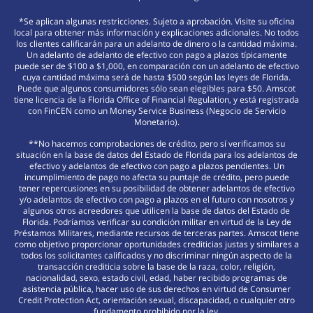
*Se aplican algunas restricciones. Sujeto a aprobación. Visite su oficina
local para obtener más información y explicaciones adicionales. No todos
los clientes calificarán para un adelanto de dinero o la cantidad máxima.
Un adelanto de adelanto de efectivo con pago a plazos típicamente
puede ser de $100 a $1,000, en comparación con un adelanto de efectivo
cuya cantidad máxima será de hasta $500 según las leyes de Florida.
Puede que algunos consumidores sólo sean elegibles para $50. Amscot
tiene licencia de la Florida Office of Financial Regulation, y está registrada
con FinCEN como un Money Service Business (Negocio de Servicio
Monetario).
**No hacemos comprobaciones de crédito, pero sí verificamos su
situación en la base de datos del Estado de Florida para los adelantos de
efectivo y adelantos de efectivo con pago a plazos pendientes. Un
incumplimiento de pago no afecta su puntaje de crédito, pero puede
tener repercusiones en su posibilidad de obtener adelantos de efectivo
y/o adelantos de efectivo con pago a plazos en el futuro con nosotros y
algunos otros acreedores que utilicen la base de datos del Estado de
Florida. Podríamos verificar su condición militar en virtud de la Ley de
Préstamos Militares, mediante recursos de terceras partes. Amscot tiene
como objetivo proporcionar oportunidades crediticias justas y similares a
todos los solicitantes calificados y no discriminar ningún aspecto de la
transacción crediticia sobre la base de la raza, color, religión,
nacionalidad, sexo, estado civil, edad, haber recibido programas de
asistencia pública, hacer uso de sus derechos en virtud de Consumer
Credit Protection Act, orientación sexual, discapacidad, o cualquier otro
fundamento prohibido por la ley.