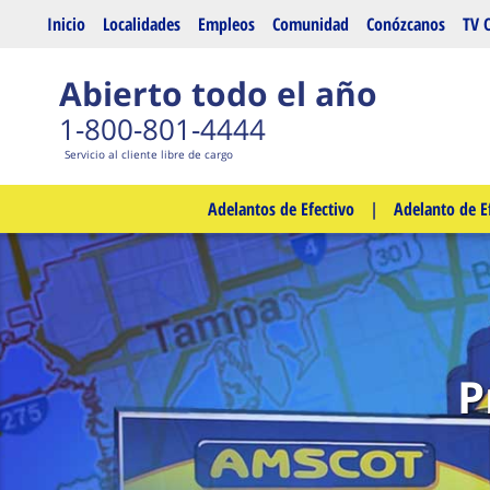
Saltar al contenido principal
Inicio
Localidades
Empleos
Comunidad
Conózcanos
TV 
Abierto todo el año
1-800-801-4444
Servicio al cliente libre de cargo
Adelantos de Efectivo
|
Adelanto de E
P