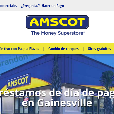
Comerciales
¿Preguntas?
Hacer un Pago
fectivo con Pago a Plazos
|
Cambio de cheques
|
Giros gratuitos
réstamos de día de pa
en Gainesville