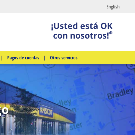
English
¡Usted está OK
con nosotros!
®
|
Pagos de cuentas
|
Otros servicios
go