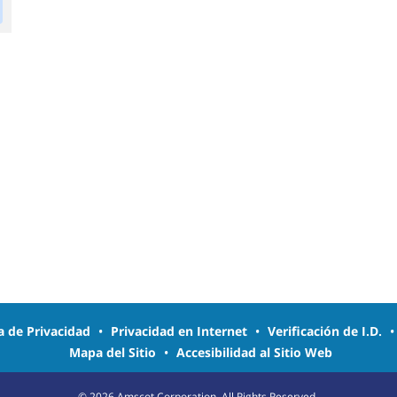
ca de Privacidad
•
Privacidad en Internet
•
Verificación de I.D.
Mapa del Sitio
•
Accesibilidad al Sitio Web
©
2026
Amscot Corporation. All Rights Reserved.